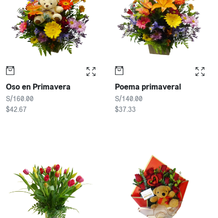
Oso en Primavera
Poema primaveral
S/160.00
S/140.00
$42.67
$37.33